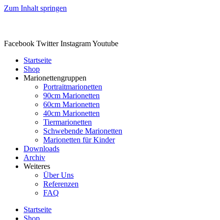
Zum Inhalt springen
Facebook
Twitter
Instagram
Youtube
Startseite
Shop
Marionettengruppen
Portraitmarionetten
90cm Marionetten
60cm Marionetten
40cm Marionetten
Tiermarionetten
Schwebende Marionetten
Marionetten für Kinder
Downloads
Archiv
Weiteres
Über Uns
Referenzen
FAQ
Startseite
Shop