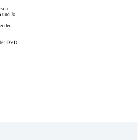
esch
a und Jo
ei den
 der DVD