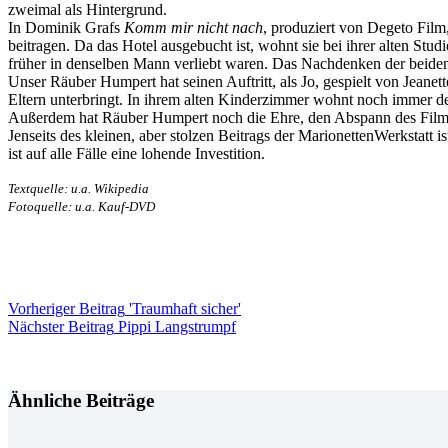
zweimal als Hintergrund.
In Dominik Grafs
Komm mir nicht nach
, produziert von Degeto Film,
beitragen. Da das Hotel ausgebucht ist, wohnt sie bei ihrer alten Stu
früher in denselben Mann verliebt waren. Das Nachdenken der beiden 
Unser Räuber Humpert hat seinen Auftritt, als Jo, gespielt von Jeane
Eltern unterbringt. In ihrem alten Kinderzimmer wohnt noch immer d
Außerdem hat Räuber Humpert noch die Ehre, den Abspann des Films
Jenseits des kleinen, aber stolzen Beitrags der MarionettenWerkstatt i
ist auf alle Fälle eine lohende Investition.
Textquelle: u.a. Wikipedia
Fotoquelle: u.a. Kauf-DVD
Vorheriger
Beitrag
'Traumhaft sicher'
Nächster
Beitrag
Pippi Langstrumpf
Ähnliche Beiträge