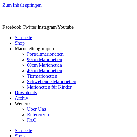
Zum Inhalt springen
Facebook
Twitter
Instagram
Youtube
Startseite
Shop
Marionettengruppen
Portraitmarionetten
90cm Marionetten
60cm Marionetten
40cm Marionetten
Tiermarionetten
Schwebende Marionetten
Marionetten für Kinder
Downloads
Archiv
Weiteres
Über Uns
Referenzen
FAQ
Startseite
Shop