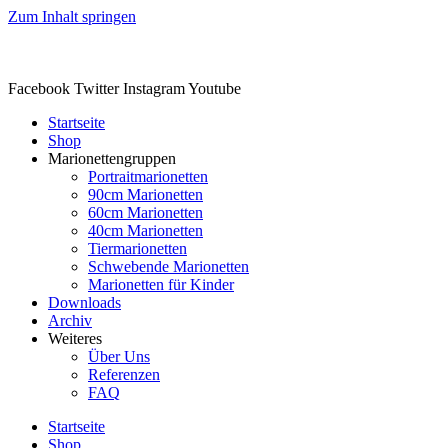
Zum Inhalt springen
Facebook
Twitter
Instagram
Youtube
Startseite
Shop
Marionettengruppen
Portraitmarionetten
90cm Marionetten
60cm Marionetten
40cm Marionetten
Tiermarionetten
Schwebende Marionetten
Marionetten für Kinder
Downloads
Archiv
Weiteres
Über Uns
Referenzen
FAQ
Startseite
Shop